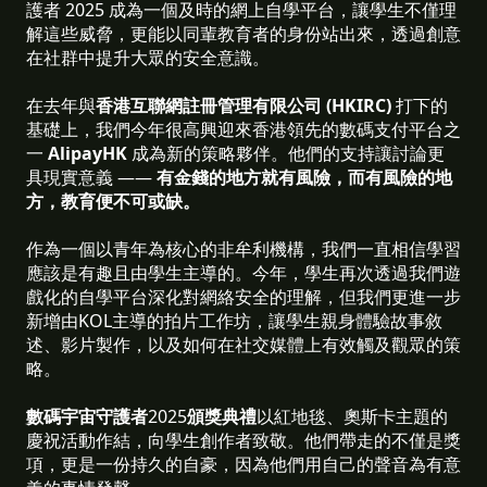
護者 2025 成為一個及時的網上自學平台，讓學生不僅理
解這些威脅，更能以同輩教育者的身份站出來，透過創意
在社群中提升大眾的安全意識。
在去年與
香港互聯網註冊管理有限公司 (HKIRC)
打下的
基礎上，我們今年很高興迎來香港領先的數碼支付平台之
一
AlipayHK
成為新的策略夥伴。他們的支持讓討論更
具現實意義 ——
有金錢的地方就有風險，而有風險的地
方，教育便不可或缺。
作為一個以青年為核心的非牟利機構，我們一直相信學習
應該是有趣且由學生主導的。今年，學生再次透過我們遊
戲化的自學平台深化對網絡安全的理解，但我們更進一步
新增由KOL主導的拍片工作坊，讓學生親身體驗故事敘
述、影片製作，以及如何在社交媒體上有效觸及觀眾的策
略。
數碼宇宙守護者
2025
頒獎典禮
以紅地毯、奧斯卡主題的
慶祝活動作結，向學生創作者致敬。他們帶走的不僅是獎
項，更是一份持久的自豪，因為他們用自己的聲音為有意