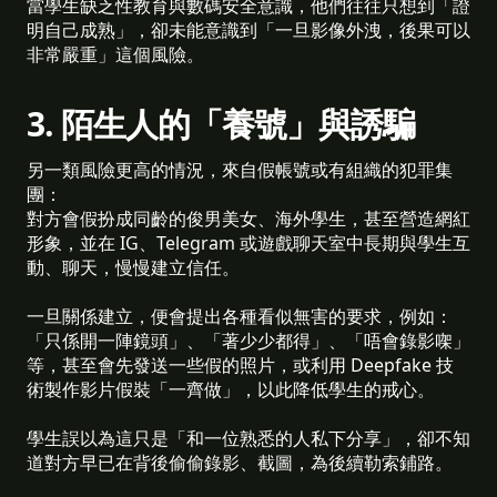
當學生缺乏性教育與數碼安全意識，他們往往只想到「證
明自己成熟」，卻未能意識到「一旦影像外洩，後果可以
非常嚴重」這個風險。
3. 陌生人的「養號」與誘騙
另一類風險更高的情況，來自假帳號或有組織的犯罪集
團：
對方會假扮成同齡的俊男美女、海外學生，甚至營造網紅
形象，並在 IG、Telegram 或遊戲聊天室中長期與學生互
動、聊天，慢慢建立信任。
一旦關係建立，便會提出各種看似無害的要求，例如：
「只係開一陣鏡頭」、「著少少都得」、「唔會錄影㗎」
等，甚至會先發送一些假的照片，或利用 Deepfake 技
術製作影片假裝「一齊做」，以此降低學生的戒心。
學生誤以為這只是「和一位熟悉的人私下分享」，卻不知
道對方早已在背後偷偷錄影、截圖，為後續勒索鋪路。