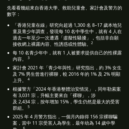
先看看幾組來自香港大學、救助兒童會、家計會及警方的
數字：
「香港兒童在線」研究向超過 1,300 名 8–17 歲本地兒
童及青少年調查，發現每 10 名中學生中，就有 4 人在
過去一年至少一次遭遇「虛擬性騷擾」，包括非自願
2
接收網上裸露內容、性誘惑或性體驗。
每 10 名青少年中，就有 1 人被要求提供自己的性裸露
3
內容。 
家計會 2021 年「青少年與性」研究指出，約 3% 女生
及 7% 男生曾進行裸聊，較 2016 年的 1% 及 2% 明顯
4
上升。 
根據警方「2024 年香港整體治安情況」，同年勒索案
有 3,031 宗，升幅主要來自「裸聊」，涉
及 2,434 宗，按年增加 15%，學生仍然是最大的受害
5
群組。 
2025 年 4 月警方指出，一個月內錄得 156 宗裸聊騙
案，當中 11 宗受害人為學生，最年幼為 14 歲中學
6