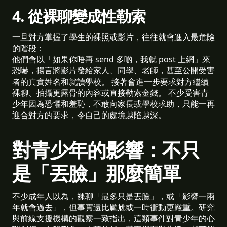
4. 從裸聊變成性勒索
一旦對方掌握了學生的裸照或影片，往往就會進入最危險
的階段：
他們會以「如果你唔再 send 多啲，我就 post 上網」來
恐嚇，揚言將影片發給家人、同學、老師，甚至公開受害
者的真實姓名和就讀學校。 接著會進一步要求對方繼續
裸聊、拍攝更露骨的內容或直接勒索金錢。 不少受害青
少年因為恐懼和羞恥，不敢向家長或學校求助，只能一再
迎合對方的要求，令自己的處境越陷越深。
對青少年的影響：不只
是「丟臉」那麼簡單
不少成年人以為，裸聊「最多只是丟臉」，或「影響一兩
年就會過去」，但事實遠比尷尬或一時衝動更嚴重。研究
與前線支援機構的觀察一致指出，這類事件對青少年的心