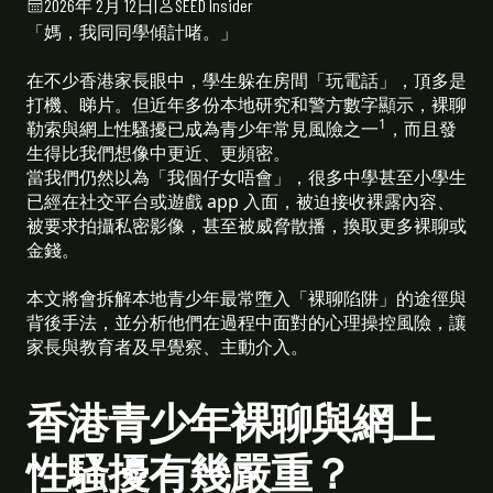
2026年 2月 12日
|
SEED Insider
「媽，我同同學傾計啫。」
在不少香港家長眼中，學生躲在房間「玩電話」，頂多是
打機、睇片。但近年多份本地研究和警方數字顯示，裸聊
1
勒索與網上性騷擾已成為青少年常見風險之一
，而且發
生得比我們想像中更近、更頻密。
當我們仍然以為「我個仔女唔會」，很多中學甚至小學生
已經在社交平台或遊戲 app 入面，被迫接收裸露內容、
被要求拍攝私密影像，甚至被威脅散播，換取更多裸聊或
金錢。
本文將會拆解本地青少年最常墮入「裸聊陷阱」的途徑與
背後手法，並分析他們在過程中面對的心理操控風險，讓
家長與教育者及早覺察、主動介入。
香港青少年裸聊與網上
性騷擾有幾嚴重？