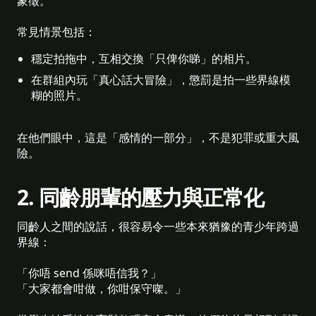
象徵。
常見情景包括：
穩定拍拖中，互相交換「只俾你睇」的相片。 
在群組內玩「真心話大冒險」，懲罰是拍一些界線模
糊的照片。 
在他們眼中，這是「感情的一部分」，不是犯罪或重大風
險。
2. 同齡朋輩的壓力與正常化
同齡人之間的說話，很容易令一些本來猶豫的青少年跨過
界線：
「你唔 send 係咪唔信我？」
「大家都會咁做，你咁保守㗎。」