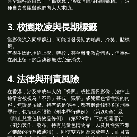
完全歸咎於自己：「係我蠢，係我唔應該拍嗰張相。」這
種自責會阻礙他們向大人求助。
3. 校園欺凌與長期標籤
當影像流入同學群組，可能引發長期的嘲諷、冷笑、貼標
籤。
有學生因此拒絕上學、轉校，甚至離開教育體系，但事件
在網上留下的足跡卻無法完全消失。
4. 法律與刑責風險
在香港，涉及未成年人的「裸照」或性露骨影像，法律上
通常會被視為「不雅」甚或「猥褻」或兒童色情性質的內
容，無論是拍攝、持有還是傳播，都有機會觸犯多項刑事
罪行，包括但不限於《刑事罪行條例》（第200章）及
《防止兒童色情物品條例》（第579章）下的相關罪行
（例如製作、發布、持有兒童色情物品，以及具性質不雅
／猥褻的行為或通訊）。即使雙方同為未成年人，而且表