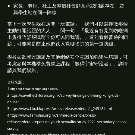
家長、老師、社工及整個社會願意承認問題存在，並
與學生站在同一陣線 
當下一次學生躲在房間「玩電話」，我們可以選擇做那個
主動打開話題的大人——問一句：「最近有冇見到啲喺網
上覺得唔舒服嘅嘢？你可以同我講。」這句看似普通的問
題，可能就是防止他們跌入裸聊陷阱的第一道防線。
學校如欲就此議題及其他網絡安全意識加強學生培訓，可
考慮參與本機構免費網上課程「數碼宇宙守護者」。詳情
請與我們聯絡。
資料來源：
1
https://ir.breakthrough.org.hk/rs772/
2https://savethechildren.org.hk/survey-findings-on-hong-kong-kids-
online/
3https://www.hku.hk/press/press-releases/detail/c_24518.html
4https://www.famplan.org.hk/zh/media-centre/press-
releases/detail/report-on-youth-sexuality-study-2021-secondary-school-
survey