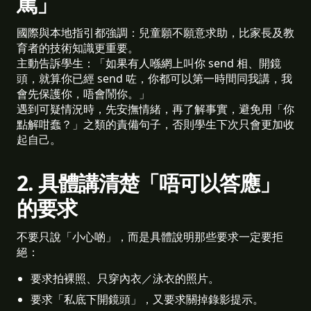
罵」
國際與本地指引都強調：兒童願不願意求助，比家長及教
育者的技術知識更重要。
主動告訴學生：「如果有人喺網上叫你 send 相、開鏡
頭，就算你已經 send 咗，你都可以第一時間同我講，我
會先保護你，唔會鬧你。」
遇到可疑情況時，先安撫情緒，再了解事實，避免用「你
點解咁蠢？」之類的責備句子，否則學生下次只會更加收
起自己。
2. 具體講清楚「唔可以答應」
的要求
不要只說「小心啲」，而是具體說明那些要求一定要拒
絕：
要求拍裸照、只穿內衣／泳衣的照片。 
要求「私底下開鏡頭」，又要求關掉錄影提示。 