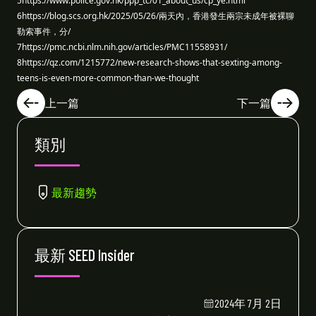
5https://www.police.gov.hk/ppp_tc/01_about_us/cp_ye.html
6https://blog.scs.org.hk/2025/05/26/兩天內，香港發生兩宗未成年被裸聊
勒索事件，分/
7https://pmc.ncbi.nlm.nih.gov/articles/PMC11558931/
8https://qz.com/1215772/new-research-shows-that-sexting-among-
teens-is-even-more-common-than-we-thought
上一篇
下一篇
類別
最新趨勢
最新 SEED Insider
2024年 7月 2日