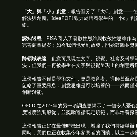
「大」與「小」創意
：報告區分了「大C」創意——
解決與創新。IdeaPOP! 致力於培養學生的「小
礎。
認知過程
：PISA 引入了發散性思維與收斂性思維作為
完善商業提案；如今我們也受到啟發，開始鼓勵並獎
跨領域表達
：創意可展現在文字、視覺、社會及科學等不
決，但我們一再被學生在文字與視覺呈現上的創意所
這份報告不僅是學術文件，更是教育者、導師甚至家
忽略了重要訊息：創意思維是可以培養的——然而僅
創新潛能。
OECD 在2023年的另一項調查更揭示了一個令人憂
度過度強調服從，並獎勵遵循既定規範，而非培養探
這份報告正好在最佳時機出現，增強了我們持續舉辦 I
同時，我們也正在收集今年參賽者的回饋，以進一步