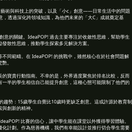
在藝術與科技上的突破，以及「小c」創意——日常生活中的問題
c」創意，透過深化跨領域知識，為他們未來的「大C」成就奠定基
創意的關鍵。IdeaPOP! 過去主要專注於收斂性思維，幫助學生
勵發散性思維，推動學生探索多元解決方案。
同範疇。在 IdeaPOP! 的挑戰中，雖然核心在於社會問題解
驚艷。
長的寶貴行動指南。不幸的是，外界過度聚焦於排名比較，反而
有一半的學生相信自己能提升創意，這種心態可能限制了他們的
心的趨勢：15歲學生自覺比10歲時更缺乏創意。這或許源於教育制
索與創新的精神。
deaPOP! 比賽的信心，讓中學生能在課堂以外獲得學習體驗。
優化計劃。作為慈善機構，我們有幸能設計並推行切合學生需要