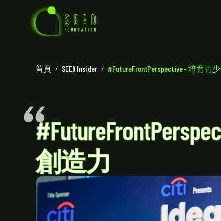
首頁
/
SEED Insider
/
#FutureFrontPerspective - 
#FutureFrontPer
創造力